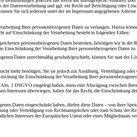
en Bestimmungen jederzeit das Recht auf unentgeltliche Auskunft über
er Datenverarbeitung und ggf. ein Recht auf Berichtigung oder Lösc
nen Sie sich jederzeit unter der im Impressum angegebenen Adresse
rarbeitung Ihrer personenbezogenen Daten zu verlangen. Hierzu können
 auf Einschränkung der Verarbeitung besteht in folgenden Fällen:
speicherten personenbezogenen Daten bestreiten, benötigen wir in der R
die Einschränkung der Verarbeitung Ihrer personenbezogenen Daten zu 
ogenen Daten unrechtmäßig geschah/geschieht, können Sie statt der L
icht mehr benötigen, Sie sie jedoch zur Ausübung, Verteidigung od
r Löschung die Einschränkung der Verarbeitung Ihrer personenbezogene
1 Abs. 1 DSGVO eingelegt haben, muss eine Abwägung zwischen Ihre
ssen Interessen überwiegen, haben Sie das Recht, die Einschränkung d
genen Daten eingeschränkt haben, dürfen diese Daten – von ihrer Spei
ng oder Verteidigung von Rechtsansprüchen oder zum Schutz der Recht
lichen Interesses der Europäischen Union oder eines Mitgliedstaats ve