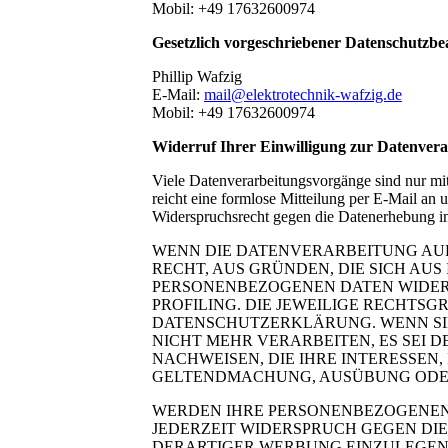
Mobil: +49 17632600974
Gesetzlich vorgeschriebener Datenschutzbe
Phillip Wafzig
E-Mail:
mail@elektrotechnik-wafzig.de
Mobil: +49 17632600974
Widerruf Ihrer Einwilligung zur Datenver
Viele Datenverarbeitungsvorgänge sind nur mit 
reicht eine formlose Mitteilung per E-Mail an
Widerspruchsrecht gegen die Datenerhebung 
WENN DIE DATENVERARBEITUNG AUF G
RECHT, AUS GRÜNDEN, DIE SICH AU
PERSONENBEZOGENEN DATEN WIDERS
PROFILING. DIE JEWEILIGE RECHTS
DATENSCHUTZERKLÄRUNG. WENN SI
NICHT MEHR VERARBEITEN, ES SEI
NACHWEISEN, DIE IHRE INTERESSEN
GELTENDMACHUNG, AUSÜBUNG ODER 
WERDEN IHRE PERSONENBEZOGENEN 
JEDERZEIT WIDERSPRUCH GEGEN DI
DERARTIGER WERBUNG EINZULEGEN; 