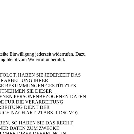
eilte Einwilligung jederzeit widerrufen. Dazu
ung bleibt vom Widerruf unberührt.
FOLGT, HABEN SIE JEDERZEIT DAS
VERARBEITUNG IHRER
ESE BESTIMMUNGEN GESTÜTZTES
NTNEHMEN SIE DIESER
FFENEN PERSONENBEZOGENEN DATEN
E FÜR DIE VERARBEITUNG
RBEITUNG DIENT DER
 NACH ART. 21 ABS. 1 DSGVO).
N, SO HABEN SIE DAS RECHT,
ENER DATEN ZUM ZWECKE
SOLCHER DIREKTWERBUNG IN