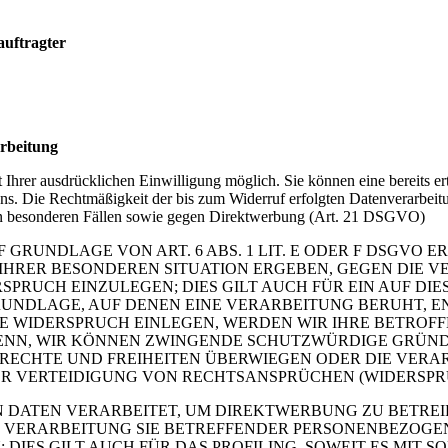
auftragter
arbeitung
Ihrer ausdrücklichen Einwilligung möglich. Sie können eine bereits ert
 uns. Die Rechtmäßigkeit der bis zum Widerruf erfolgten Datenverarbeit
in besonderen Fällen sowie gegen Direktwerbung (Art. 21 DSGVO)
RUNDLAGE VON ART. 6 ABS. 1 LIT. E ODER F DSGVO ER
S IHRER BESONDEREN SITUATION ERGEBEN, GEGEN DIE 
PRUCH EINZULEGEN; DIES GILT AUCH FÜR EIN AUF DI
GRUNDLAGE, AUF DENEN EINE VERARBEITUNG BERUHT, E
E WIDERSPRUCH EINLEGEN, WERDEN WIR IHRE BETRO
 DENN, WIR KÖNNEN ZWINGENDE SCHUTZWÜRDIGE GRÜND
, RECHTE UND FREIHEITEN ÜBERWIEGEN ODER DIE VERA
VERTEIDIGUNG VON RECHTSANSPRÜCHEN (WIDERSPRUCH
DATEN VERARBEITET, UM DIREKTWERBUNG ZU BETREIBE
E VERARBEITUNG SIE BETREFFENDER PERSONENBEZOG
DIES GILT AUCH FÜR DAS PROFILING, SOWEIT ES MIT 