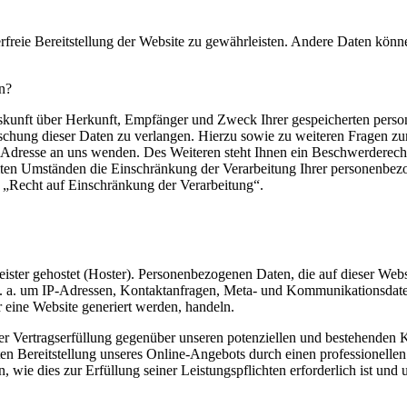
erfreie Bereitstellung der Website zu gewährleisten. Andere Daten könn
n?
Auskunft über Herkunft, Empfänger und Zweck Ihrer gespeicherten pers
schung dieser Daten zu verlangen. Hierzu sowie zu weiteren Fragen 
 Adresse an uns wenden. Des Weiteren steht Ihnen ein Beschwerderecht
en Umständen die Einschränkung der Verarbeitung Ihrer personenbezo
 „Recht auf Einschränkung der Verarbeitung“.
eister gehostet (Hoster). Personenbezogenen Daten, die auf dieser Web
h v. a. um IP-Adressen, Kontaktanfragen, Meta- und Kommunikationsdat
r eine Website generiert werden, handeln.
er Vertragserfüllung gegenüber unseren potenziellen und bestehenden
enten Bereitstellung unseres Online-Angebots durch einen professionelle
n, wie dies zur Erfüllung seiner Leistungspflichten erforderlich ist un